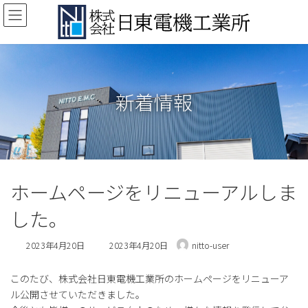
コ
ナ
ン
ビ
テ
ゲ
ン
ー
ツ
シ
へ
ョ
ス
ン
新着情報
キ
に
ッ
移
プ
動
ホームページをリニューアルしま
した。
最
2023年4月20日
2023年4月20日
nitto-user
終
更
このたび、株式会社日東電機工業所のホームページをリニューア
新
日
ル公開させていただきました。
時